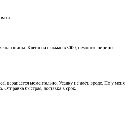
 хватит
лкие царапины. Клеил на шакман х3000, немного ширины
al царапается моментально. Усадку не даёт, вроде. Но у меня
ю. Отправка быстрая, доставка в срок.