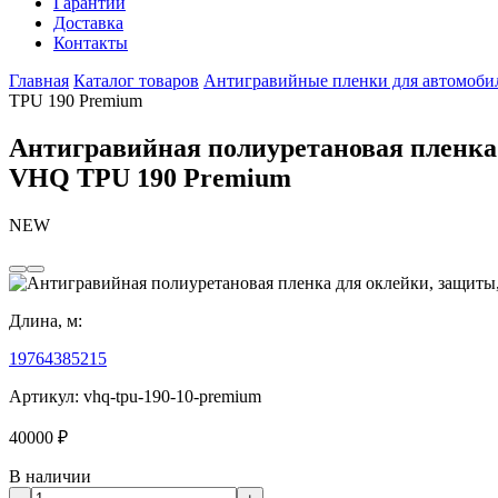
Гарантии
Доставка
Контакты
Главная
Каталог товаров
Антигравийные пленки для автомоби
TPU 190 Premium
Антигравийная полиуретановая пленка 
VHQ TPU 190 Premium
NEW
Длина, м:
1
9
7
6
4
3
8
5
2
15
Артикул:
vhq-tpu-190-10-premium
40000
₽
В наличии