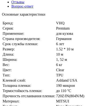
Отзывы
Вопрос-ответ
Основные характеристики
Бренд:
VHQ
Серия:
Premium
Применение:
для кузова
Страна производителя:
Германия
Срок службы пленки:
6 лет
Размер:
1.52 * 10 м
Длина:
10 м
Ширина:
1, 52 м
Вес:
6 кг
Цвет:
Сlear
Тип:
TPU
Клеевой слой:
Ashland USA
Толщина пленки:
190 микрон
Термостойкость пленки:
до 110 °C
Прочность отслаивания пленки:
720Z/IN(804N/M)
Материал:
MITSUI