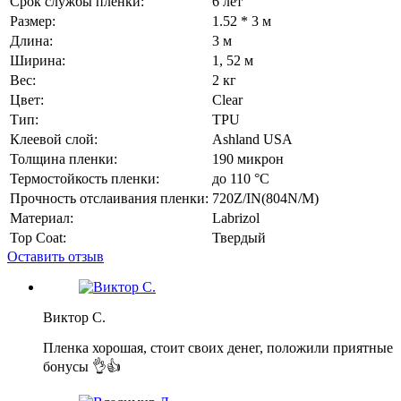
Срок службы пленки:
6 лет
Размер:
1.52 * 3 м
Длина:
3 м
Ширина:
1, 52 м
Вес:
2 кг
Цвет:
Сlear
Тип:
TPU
Клеевой слой:
Ashland USA
Толщина пленки:
190 микрон
Термостойкость пленки:
до 110 °C
Прочность отслаивания пленки:
720Z/IN(804N/M)
Материал:
Labrizol
Top Coat:
Твердый
Оставить отзыв
Виктор С.
Пленка хорошая, стоит своих денег, положили приятные
бонусы 👌👍